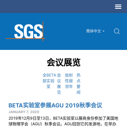
简体中文
会议展览
全
BETA
会
放射
热
部
实验
议
性碳
点
室
展
测年
要
览
闻
BETA实验室参展AGU 2019秋季会议
JANUARY 7, 2020
2019年12月9日至13日，BETA实验室以展商身份参加了美国地
球物理学会（AGU）秋季会议。AGU回到它的发源地，在举办