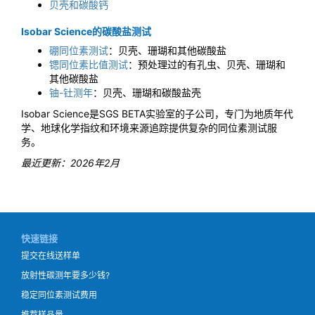
贝壳和碳酸钙
Isobar Science的碳酸盐测试
硼同位素测试
：贝壳、珊瑚和其他碳酸盐
锶同位素比值测试
：预处理过的有孔虫、贝壳、珊瑚和
其他碳酸盐
铀-钍测年
：贝壳、珊瑚和碳酸盐壳
Isobar Science是SGS BETA实验室的子公司，专门为地质年代
学、地球化学指纹和环境来源追踪提供复杂的同位素测试服
务。
最近更新：2026年2月
快速链接
提交在线送样单
放射性碳测年要多少钱?
稳定同位素测试费用
推荐样品量