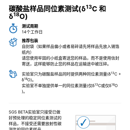
13
碳酸盐样品同位素测试(δ
C 和
18
δ
O)
测试周期
14个工作日
推荐包装
自封袋（如果样品偏小或者易碎请先将样品先放入锡箔
纸内）
请您使用牢固的小纸盒寄送您的样品，而不是使用信封
寄送，这样能够防止您的样品在运输途中被压碎。
13
实验室只为碳酸盐样品同时提供两种同位素测量(δ
C +
18
δ
O)。
13
18
实验室不单独提供单一的同位素测量(仅δ
C或仅δ
O
)。
SGS BETA实验室只接受已做
好预处理的稳定同位素测试的
样品，不接受还需要放射性碳
测年的同位素样品。