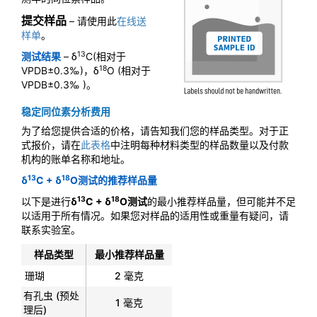
提交样品
– 请使用此
在线送
样单
。
13
测试结果
– δ
C
(相对于
18
VPDB±0.3‰)，δ
O
(相对于
VPDB±0.3‰ )。
稳定同位素分析费用
为了给您提供合适的价格，请告知我们您的样品类型。对于正
式报价，请在
此表格
中注明每种材料类型的样品数量以及付款
机构的账单名称和地址。
13
18
δ
C + δ
O测试的推荐样品量
13
18
以下是进行
δ
C + δ
O测试
的最小推荐样品量，但可能并不足
以适用于所有情况。如果您对样品的适用性或重量有疑问，请
联系实验室。
样品类型
最小推荐样品量
珊瑚
2 毫克
有孔虫 (预处
1 毫克
理后)