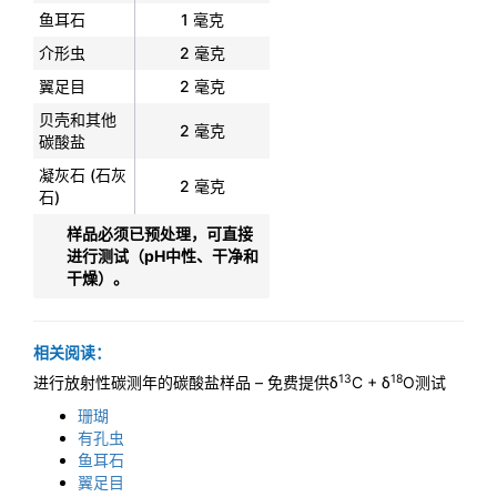
鱼耳石
1 毫克
介形虫
2 毫克
翼足目
2 毫克
贝壳和其他
2 毫克
碳酸盐
凝灰石 (石灰
2 毫克
石)
样品必须已预处理，可直接
进行测试（pH中性、干净和
干燥）。
相关阅读：
13
18
进行放射性碳测年的碳酸盐样品 – 免费提供δ
C + δ
O测试
珊瑚
有孔虫
鱼耳石
翼足目