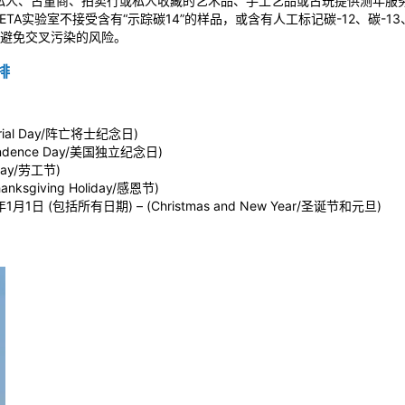
向私人、古董商、拍卖行或私人收藏的艺术品、手工艺品或古玩提供测年服
ETA实验室不接受含有“示踪碳14”的样品，或含有人工标记碳-12、碳-1
避免交叉污染的风险。
排
rial Day/阵亡将士纪念日)
endence Day/美国独立纪念日)
Day/劳工节)
nksgiving Holiday/感恩节)
1月1日 (包括所有日期) – (Christmas and New Year/圣诞节和元旦)