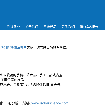
测试服务
关于我们
寄送样品
联系我们
送样单&报告
们
放射性碳测年费用
表格中填写所需的所有数据。
私人收藏的手稿、艺术品、手工艺品或古董
他人工同位素的样品
屋木头、金属/硬币、随机挖掘到的骨头等）
测年、铅分析，请访问
www.isobarscience.com
.