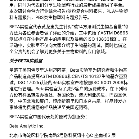
用，同时为代表们分享生物塑料行业的最新成果提供了平台。
本次研讨会包含行业综合报告/淀粉复合材料报告，PLA生物塑
料专题报告，PBS类生物塑料专题报告等。
BETA实验室代表黄龙忠先生针对“碳14方法测试生物基含量”的
方法为各位参会者做了详细的介绍，其中包括了ASTM D6866
测试标准在生物产品中的应用以及最新的ISO 13833标准。在
活动中，实验室不仅向大家介绍了生物基的测试，同时也借这
个宝贵的机会了解到更多关于生物塑料的应用领域。
关于BETA实验室
坐落于美国佛罗里达州迈阿密，Beta实验室为研究者和生物基
产品制造商提高ASTM D6866和CEN/TS 16137生物基含量测
试。ISO 17025认证的Beta实验室严格按照ISO 9001:2008标
准进行管理。Beta实验室为了减少客户的运费成本，在下列地
方设有样品转发办事处：英国伦敦，澳大利亚悉尼，巴西圣保
罗，中国北京和厦门，印度新德里和日本名古屋。样品转发办
事处将免费将您的样品快递至美国迈阿密。
BETA实验室中国代表处将随时为您服务：
Beta Analytic Inc.
北京市海淀区科学院南路2号融科资讯中心C 座南楼5 层