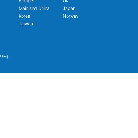
Europe
UK
Mainland China
Japan
Korea
Norway
Taiwan
28号]