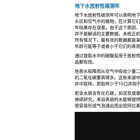
地下水放射性碳测年
地下水放射性碳测年可以表明地
头区和空气中的植物，在计算它
年结果存在误差。由于这个原因
并不是解读的主要数据。未校正
所有情况下，最有效的数据都是
年龄可能等于或者小于它们的表
通过提取水中的碳酸盐用于放射性碳
品都有效。
地表水和降雨从空气中吸收少量
的二氧化碳要高得多。这些来源中
井中取样。若取样少于10口井则
若含水层含有化石碳，如泥炭或
继续研究。来自表层的水能够提供
很容易形成气泡涌出而出现同位素