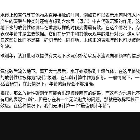
下水停止和空气等其他物质直接接触的时间，例如它可以表示水何时流入
们产生的碳酸盐种类时还需考虑到含水层（母岩）中古代碳沉积的作用，
，地下水的放射性碳测年在重复取样的时候变得最有效。在这个情况下，
的表观年龄才是主要数据。它们在研究中和其他表观年龄进行对比。这可
来自这些对比而不是某一确切年龄。同样地，未修正的表观年龄也可以被
观年龄。
测年，该测量可以提供有关地下水沉积补给以及水流流向和频率的信息。这对于
二氧化碳后流入地下。离开大气层后，水开始接触到土壤气体，在这里植
的放射性碳被称为“现代”级别，在年龄计算中作为参考。一般情况下，一个
不适合研究，在此情况下，年龄的解释会不够准确。
者褐煤，那么放射性碳测年可能会出现模棱两可的结果，而这些含水层也
有用的表观“年龄”，但是存在着一个无法避免的问题，那就是碳稀释校
效应。在这种情况下，我们无法计算一个“最佳预计年龄”。