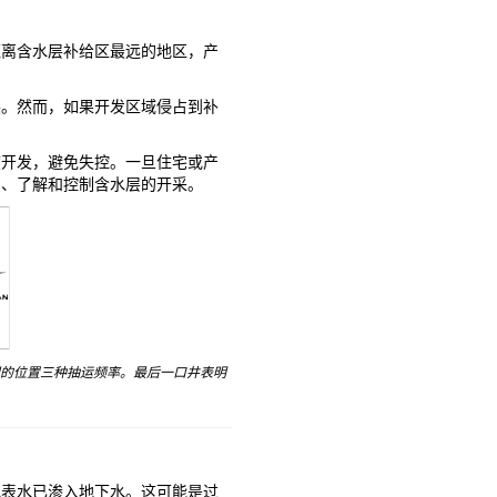
距离含水层补给区最远的地区，产
展。然而，如果开发区域侵占到补
度开发，避免失控。一旦住宅或产
测、了解和控制含水层的开采。
同的位置三种抽运频率。最后一口井表明
地表水已渗入地下水。这可能是过