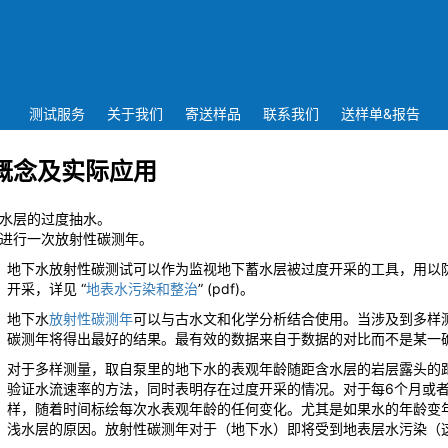
测试服务
关于我们
寄送样品
联系我们
送样单&报告
 概念及实际应用
水层的过度抽水。
进行一次放射性碳测年。
地下水放射性碳测试可以作为监视地下蓄水层被过度开采的工具，用以
开采，详见 “
地表水污染和整治
” (pdf)。
地下水
放射性碳测年
可以与古水文和化学分析结合使用。当涉及到多样
碳测年将得出最好的结果。最有效的数据来自于数据的对比而不是某一
对于多样测量，取自泵里的地下水的表观年龄随距含水层的岩层露头的
验证水流速率的方法，同时表明存在过度开采的情况。对于每6个月或者
样，随着时间标绘每次水表观年龄的任何变化。尤其是如果水的年龄变
浅水层的原因。放射性碳测年对于（地下水）即将受到地表层水污染（