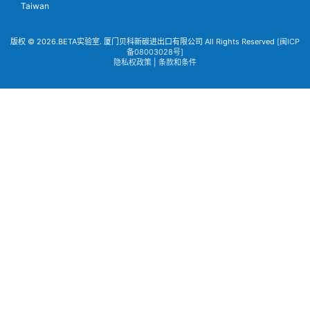
Taiwan
版权 © 2026.BETA实验室. 厦门贝科新碳进出口有限公司 All Rights Reserved
[闽ICP
备08003028号]
隐私权政策
|
条款和条件