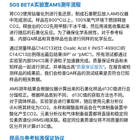
SGS BETA实验室AMS测年流程
将CO2使用钴催化剂进行氢还原，制成石墨靶后放入AMS仪器
中完成测试。样品在800°C以上，100%氧气环境下燃烧释放
CO2。释放出的CO2先用甲醇/干冰干燥，然后用液氮收集起来
进行随后的石墨化反应。为了确保化学系统性，对于参考标
准、内部QA样品和背景样品也会进行同样的化学反应。
通过测量样品C14/C13对比 Oxalic Acid II (NIST-4990C)的
C14/C13比例得出最后结果(BP” or “pMC”)，所有测试都通过
实验室内部SNICS离子源粒子加速器完成。质量保证样品和未
知样品一起进行测试，并单独出具“
质量保证报告
”。在报告被检
测样品的结果前，我们会检查QA样品的测试结果是否符合已知
样品的相关数据。
AMS测年结果会根据仪器计算出来的石墨化样品d13C值进行总
分馏校正。根据样品类别不同， d13C值的获取方法也不同。
对于固体样品，实验室会进行重取样，随后使用元素分析仪
(EA)将其转化为CO2。水样和碳酸盐样品会在气体制备装置中
酸化产生CO2。元素分析仪和气体制备装置都将直接和稳定同
位素质谱仪(IRMS)相关联。稳定同位素质谱仪将不同质量的碳
区分开并计算d13C值。
样品与参考标准保证协议