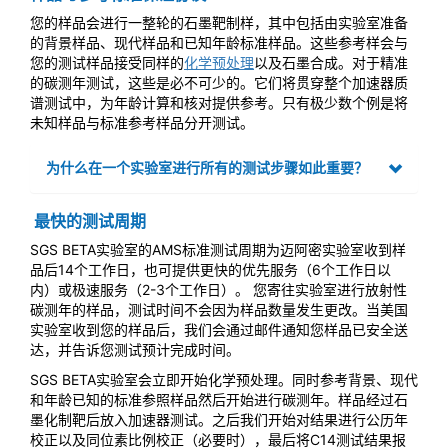
您的样品会进行一整轮的石墨靶制样，其中包括由实验室准备
的背景样品、现代样品和已知年龄标准样品。这些参考样会与
您的测试样品接受同样的
化学预处理
以及石墨合成。对于精准
的碳测年测试，这些是必不可少的。它们将贯穿整个加速器质
谱测试中，为年龄计算和核对提供参考。只有极少数个例是将
未知样品与标准参考样品分开测试。
为什么在一个实验室进行所有的测试步骤如此重要？
最快的测试周期
SGS BETA实验室的AMS标准测试周期为迈阿密实验室收到样
品后14个工作日，也可提供更快的优先服务（6个工作日以
内）或极速服务（2-3个工作日）。 您寄往实验室进行放射性
碳测年的样品，测试时间不会因为样品数量发生更改。当美国
实验室收到您的样品后，我们会通过邮件通知您样品已安全送
达，并告诉您测试预计完成时间。
SGS BETA实验室会立即开始化学预处理。同时参考背景、现代
和年龄已知的标准参照样品然后开始进行碳测年。样品经过石
墨化制靶后放入加速器测试。之后我们开始对结果进行公历年
校正以及同位素比例校正（必要时），最后将C14测试结果报